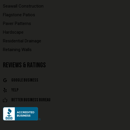
Seawall Construction
Flagstone Patios
Paver Patterns
Hardscape
Residential Drainage
Retaining Walls
REVIEWS & RATINGS
Google Business
Yelp
Better Business Bureau