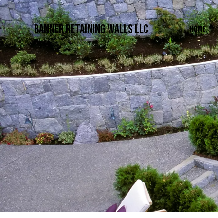
Banner Retaining Walls LLC
HOME