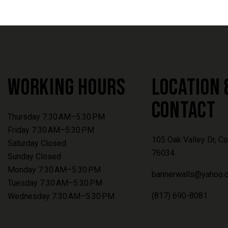
WORKING HOURS
LOCATION 
CONTACT
Thursday 7:30 AM–5:30 PM
Friday 7:30 AM–5:30 PM
105 Oak Valley Dr, Col
Saturday Closed
76034
Sunday Closed
Monday 7:30 AM–5:30 PM
bannerwalls@yahoo.
Tuesday 7:30 AM–5:30 PM
(817) 690-8081
Wednesday 7:30 AM–5:30 PM