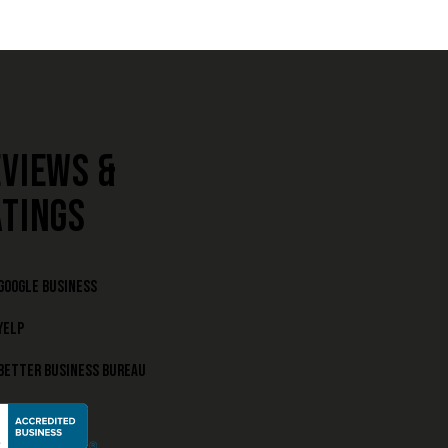
VIEWS &
ATINGS
Google Business
Yelp
Better Business Bureau