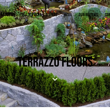
ABOUT US
ALL SERVICES
AREAS
BLOG
OUR REVIEWS
CO
TERRAZZO FLOORS